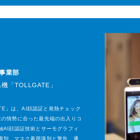
事業部
「TOLLGATE」
ATE」は、AI顔認証と発熱チェック
在の情勢に合った最先端の出入りコ
触AI顔認証技術とサーモグラフィ
識別、マスク着用識別と警告、通